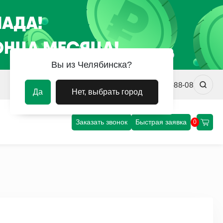
Вы из Челябинска?
chel@uvm-steel.ru
+7 (351) 220-88-08
Да
Нет, выбрать город
Заказать звонок
Быстрая заявка
0