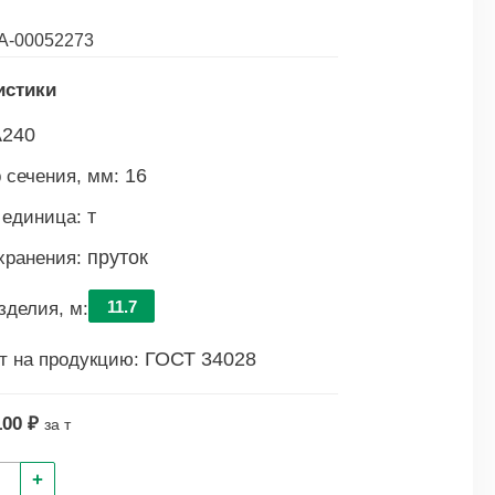
А-00052273
истики
А240
16
 сечения, мм:
т
 единица:
пруток
хранения:
11.7
зделия, м:
ГОСТ 34028
т на продукцию:
100 ₽
за т
+