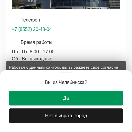
Телефон
+7 (8552) 20-48-04
Время работы
Пн - Пт: 8:00 - 17:00
Сб - Вс: выходные
Работая с данным сайтом, вы выражаете свое согласие
на применение файлов cookie и обработку персональных
E-mail
данных на условиях, изложенных в
соответствующих
Вы из Челябинска?
документах.
kzn@uvm-steel.ru
Ок
Да
Нет, выбрать город
Нижний Новгород