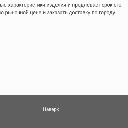
ые характеристики изделия и продлевает срок его
о рыночной цене и заказать доставку по городу.
шить стоимость продукта путем снижения
едусмотрены ромбовидные ячейки,
Наверх
ериала, что обеспечивает необходимую жесткость
зателей повышает устойчивость изделия к