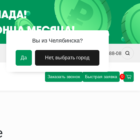
Вы из Челябинска?
chel@uvm-steel.ru
+7 (351) 220-88-08
Да
Нет, выбрать город
Заказать звонок
Быстрая заявка
0
е