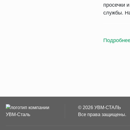
просечки и
службы. На
Осо
Подробне
Производи
отходов, 
распредел
К плюсам о
релье
небол
удобс
© 2026 УВМ-СТАЛЬ
низки
Все права защищены.
На 80% из
продукции