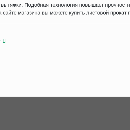
 вытяжки. Подобная технология повышает прочностн
 сайте магазина вы можете купить листовой прокат п
бенности
е
телям просечно-вытяжных листов ПВЛ удалось умень
которые остаются после изготовления. В изделии пр
енные в шахматном порядке.
тносят:
фную поверхность;
ьшой вес;
тво монтажа;
е цены на листы ПВЛ в Челябинске.
делие выполнено из необработанного листового мат
. Оптимальное соотношение веса и прочностных пока