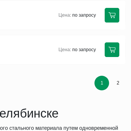
по запросу
по запросу
1
2
Челябинске
ного стального материала путем одновременной